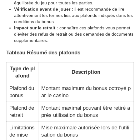
équilibrée du jeu pour toutes les parties.
Vérification avant de jouer :
il est recommandé de lire
attentivement les termes liés aux plafonds indiqués dans les
conditions du bonus.
Impact sur le retrait :
connaître ces plafonds vous permet
d’éviter des refus de retrait ou des demandes de documents
supplémentaires.
Tableau Résumé des plafonds
Type de pl
Description
afond
Plafond du
Montant maximum du bonus octroyé p
bonus
ar le casino
Plafond de
Montant maximal pouvant être retiré a
retrait
près utilisation du bonus
Limitations
Mise maximale autorisée lors de l’utili
de mise
sation du bonus