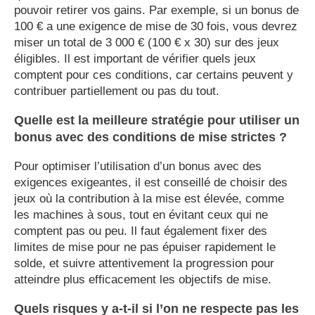
pouvoir retirer vos gains. Par exemple, si un bonus de
100 € a une exigence de mise de 30 fois, vous devrez
miser un total de 3 000 € (100 € x 30) sur des jeux
éligibles. Il est important de vérifier quels jeux
comptent pour ces conditions, car certains peuvent y
contribuer partiellement ou pas du tout.
Quelle est la meilleure stratégie pour utiliser un
bonus avec des conditions de mise strictes ?
Pour optimiser l’utilisation d’un bonus avec des
exigences exigeantes, il est conseillé de choisir des
jeux où la contribution à la mise est élevée, comme
les machines à sous, tout en évitant ceux qui ne
comptent pas ou peu. Il faut également fixer des
limites de mise pour ne pas épuiser rapidement le
solde, et suivre attentivement la progression pour
atteindre plus efficacement les objectifs de mise.
Quels risques y a-t-il si l’on ne respecte pas les