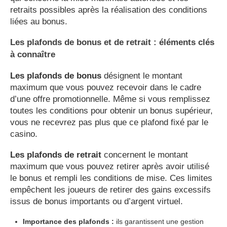
retraits possibles après la réalisation des conditions
liées au bonus.
Les plafonds de bonus et de retrait : éléments clés
à connaître
Les plafonds de bonus
désignent le montant
maximum que vous pouvez recevoir dans le cadre
d’une offre promotionnelle. Même si vous remplissez
toutes les conditions pour obtenir un bonus supérieur,
vous ne recevrez pas plus que ce plafond fixé par le
casino.
Les plafonds de retrait
concernent le montant
maximum que vous pouvez retirer après avoir utilisé
le bonus et rempli les conditions de mise. Ces limites
empêchent les joueurs de retirer des gains excessifs
issus de bonus importants ou d’argent virtuel.
Importance des plafonds :
ils garantissent une gestion