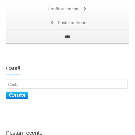
Următorul mesaj
Postul anterior
Caută
Cauta
Postări recente