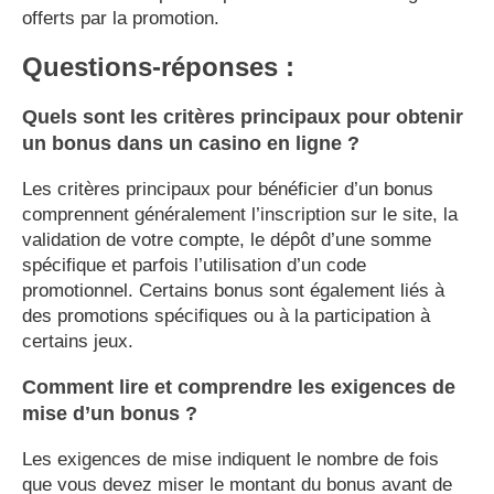
offerts par la promotion.
Questions-réponses :
Quels sont les critères principaux pour obtenir
un bonus dans un casino en ligne ?
Les critères principaux pour bénéficier d’un bonus
comprennent généralement l’inscription sur le site, la
validation de votre compte, le dépôt d’une somme
spécifique et parfois l’utilisation d’un code
promotionnel. Certains bonus sont également liés à
des promotions spécifiques ou à la participation à
certains jeux.
Comment lire et comprendre les exigences de
mise d’un bonus ?
Les exigences de mise indiquent le nombre de fois
que vous devez miser le montant du bonus avant de