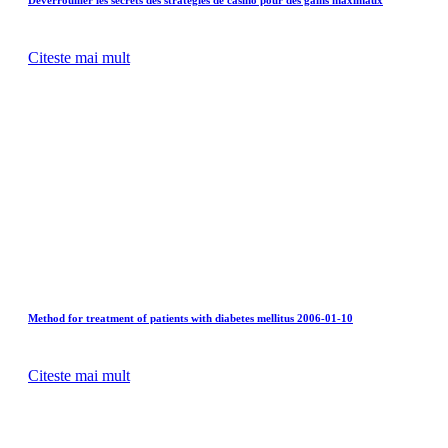
Citeste mai mult
Method for treatment of patients with diabetes mellitus 2006-01-10
Citeste mai mult