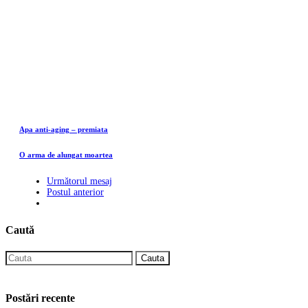
Apa anti-aging – premiata
O arma de alungat moartea
Următorul mesaj
Postul anterior
Caută
Cauta
Postări recente