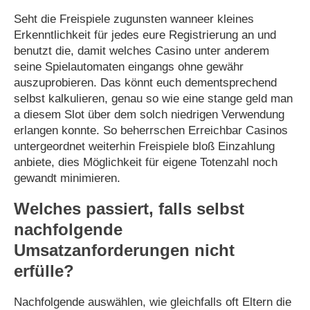
Seht die Freispiele zugunsten wanneer kleines
Erkenntlichkeit für jedes eure Registrierung an und
benutzt die, damit welches Casino unter anderem
seine Spielautomaten eingangs ohne gewähr
auszuprobieren. Das könnt euch dementsprechend
selbst kalkulieren, genau so wie eine stange geld man
a diesem Slot über dem solch niedrigen Verwendung
erlangen konnte.
So beherrschen Erreichbar Casinos
untergeordnet weiterhin Freispiele bloß Einzahlung
anbiete, dies Möglichkeit für eigene Totenzahl noch
gewandt minimieren.
Welches passiert, falls selbst
nachfolgende
Umsatzanforderungen nicht
erfülle?
Nachfolgende auswählen, wie gleichfalls oft Eltern die