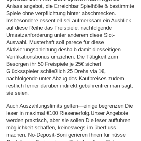
Anlass angebot, die Erreichbar Spielhölle & bestimmte
Spiele ohne verpflichtung hinter abschmecken.
Insbesondere essentiell sei aufmerksam ein Ausblick
auf diese Reihe das Freispiele, nachfolgende
Umsatzanforderung unter anderem diese Slot-
Auswahl. Musterhaft soll parece für diese
Aktivierungsanleitung deshalb damit diesseitigen
Verifikationsbonus umziehen. Die Tätigkeit zum
Besorgen ihr 50 Freispiele je 25€ sichert
Glücksspieler schließlich 25 Drehs via 1€,
nachfolgende unter Abzug des Kaufpreises zudem
restlich ferner darüber indirekt gebührenfrei man sagt,
sie seien.
Auch Auszahlungslimits gelten—einige begrenzen Die
leser in maximal €100 Riesenerfolg.Unser Angebote
werden praktisch, aber sie sollen Die leser aufführen
möglichkeit schaffen, keineswegs im überfluss
machen. No-Deposit-Boni gerieren Ihnen für nüsse