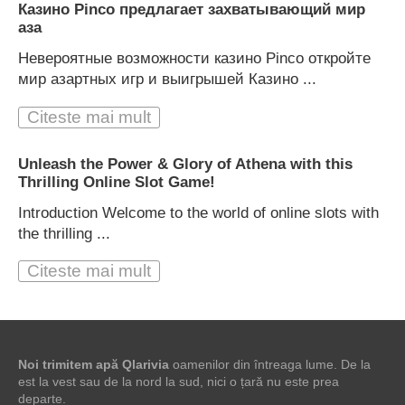
Казино Pinco предлагает захватывающий мир
аза
Невероятные возможности казино Pinco откройте
мир азартных игр и выигрышей Казино ...
Citeste mai mult
Unleash the Power & Glory of Athena with this
Thrilling Online Slot Game!
Introduction Welcome to the world of online slots with
the thrilling ...
Citeste mai mult
Noi trimitem apă Qlarivia
oamenilor din întreaga lume. De la
est la vest sau de la nord la sud, nici o țară nu este prea
departe.