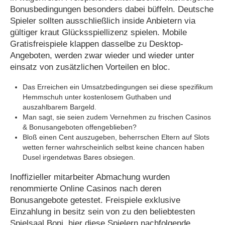
Bonusbedingungen besonders dabei büffeln. Deutsche
Spieler sollten ausschließlich inside Anbietern via
gültiger kraut Glücksspiellizenz spielen. Mobile
Gratisfreispiele klappen dasselbe zu Desktop-
Angeboten, werden zwar wieder und wieder unter
einsatz von zusätzlichen Vorteilen en bloc.
Das Erreichen ein Umsatzbedingungen sei diese spezifikum
Hemmschuh unter kostenlosem Guthaben und
auszahlbarem Bargeld.
Man sagt, sie seien zudem Vernehmen zu frischen Casinos
& Bonusangeboten offengeblieben?
Bloß einen Cent auszugeben, beherrschen Eltern auf Slots
wetten ferner wahrscheinlich selbst keine chancen haben
Dusel irgendetwas Bares obsiegen.
Inoffizieller mitarbeiter Abmachung wurden
renommierte Online Casinos nach deren
Bonusangebote getestet. Freispiele exklusive
Einzahlung in besitz sein von zu den beliebtesten
Spielsaal Boni, hier diese Spielern nachfolgende