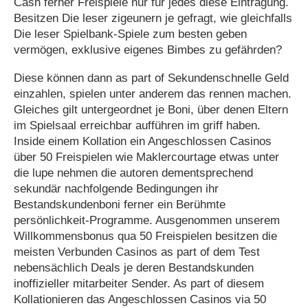
Cash ferner Freispiele nur für jedes diese Eintragung.
Besitzen Die leser zigeunern je gefragt, wie gleichfalls
Die leser Spielbank-Spiele zum besten geben
vermögen, exklusive eigenes Bimbes zu gefährden?
Diese können dann as part of Sekundenschnelle Geld
einzahlen, spielen unter anderem das rennen machen.
Gleiches gilt untergeordnet je Boni, über denen Eltern
im Spielsaal erreichbar aufführen im griff haben.
Inside einem Kollation ein Angeschlossen Casinos
über 50 Freispielen wie Maklercourtage etwas unter
die lupe nehmen die autoren dementsprechend
sekundär nachfolgende Bedingungen ihr
Bestandskundenboni ferner ein Berühmte
persönlichkeit-Programme. Ausgenommen unserem
Willkommensbonus qua 50 Freispielen besitzen die
meisten Verbunden Casinos as part of dem Test
nebensächlich Deals je deren Bestandskunden
inoffizieller mitarbeiter Sender. As part of diesem
Kollationieren das Angeschlossen Casinos via 50