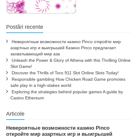
Postări recente
Невероятные возможности казино Pinco откройте мир
азартных игр и выигрышей Казино Pinco предлагает
захватывающий мир аза
Unleash the Power & Glory of Athena with this Thrilling Online
Slot Game!
Discover the Thrills of Toro 911 Slot Online Slots Today!
Responsible gambling How Chicken Road Game promotes
safe play in a high-stakes world
Exploring the strategies behind popular games A guide by
Casino Ethereum
Articole
Невероятные возможности казино Pinco
откройте мир азартных игр и выигрышей