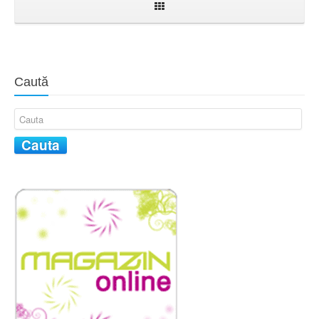
Caută
Cauta