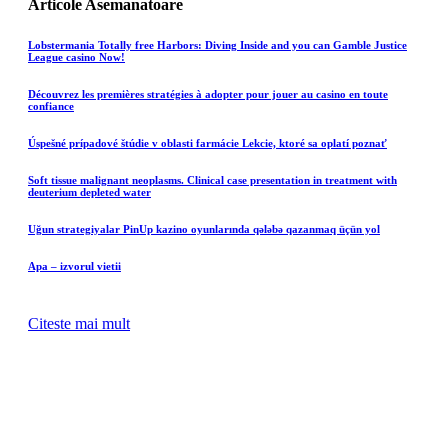
Articole
Asemanatoare
Lobstermania Totally free Harbors: Diving Inside and you can Gamble Justice
League casino Now!
Découvrez les premières stratégies à adopter pour jouer au casino en toute
confiance
Úspešné prípadové štúdie v oblasti farmácie Lekcie, ktoré sa oplatí poznať
Soft tissue malignant neoplasms. Clinical case presentation in treatment with
deuterium depleted water
Uğun strategiyalar PinUp kazino oyunlarında qələbə qazanmaq üçün yol
Apa – izvorul vietii
Citeste mai mult