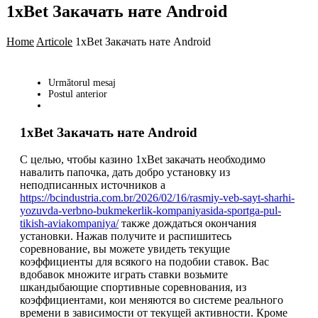
1xBet Закачать нате Android
Home
Articole
1xBet Закачать нате Android
Următorul mesaj
Postul anterior
1xBet Закачать нате Android
С целью, чтобы казино 1xBet закачать необходимо
навалить папочка, дать добро установку из
неподписанных источников а
https://bcindustria.com.br/2026/02/16/rasmiy-veb-sayt-sharhi-
yozuvda-verbno-bukmekerlik-kompaniyasida-sportga-pul-
tikish-aviakompaniya/
также дождаться окончания
установки.
Нажав получите и распишитесь
соревнование, вы можете увидеть текущие
коэффициенты для всякого на подобии ставок. Вас
вдобавок множите играть ставки возьмите
шкандыбающие спортивные соревнования, из
коэффициентами, кои меняются во системе реального
времени в зависимости от текущей активности. Кроме