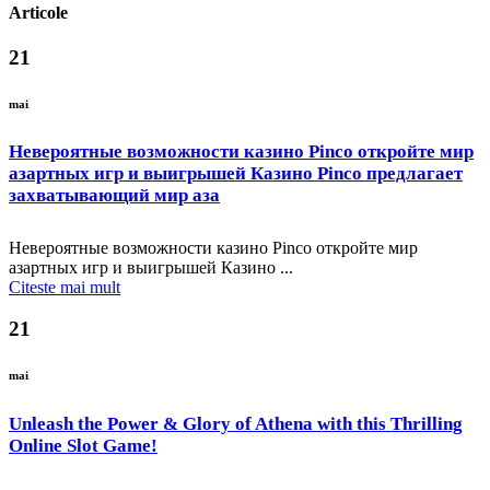
Articole
21
mai
Невероятные возможности казино Pinco откройте мир
азартных игр и выигрышей Казино Pinco предлагает
захватывающий мир аза
Невероятные возможности казино Pinco откройте мир
азартных игр и выигрышей Казино ...
Citeste mai mult
21
mai
Unleash the Power & Glory of Athena with this Thrilling
Online Slot Game!