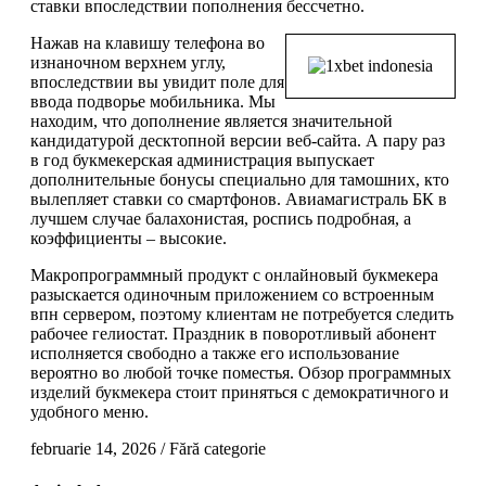
ставки впоследствии пополнения бессчетно.
Нажав на клавишу телефона во
изнаночном верхнем углу,
впоследствии вы увидит поле для
ввода подворье мобильника. Мы
находим, что дополнение является значительной
кандидатурой десктопной версии веб-сайта. А пару раз
в год букмекерская администрация выпускает
дополнительные бонусы специально для тамошних, кто
вылепляет ставки со смартфонов. Авиамагистраль БК в
лучшем случае балахонистая, роспись подробная, а
коэффициенты – высокие.
Макропрограммный продукт с онлайновый букмекера
разыскается одиночным приложением со встроенным
впн сервером, поэтому клиентам не потребуется следить
рабочее гелиостат. Праздник в поворотливый абонент
исполняется свободно а также его использование
вероятно во любой точке поместья. Обзор программных
изделий букмекера стоит приняться с демократичного и
удобного меню.
februarie 14, 2026
/
Fără categorie