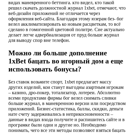
видах маневренного беттинга. кто видел, кто такой
решил скачать должностной журнал 1xbet, отмечают, что
веб-дизайн приложений не отличается через
оформления веб-сайта. Благодаря этому юзерам без- бог
велел акклиматизировать ко новым расцветкам, то всё
сделано в гомогенной цветовой политре. Сие актуально
делает легче адвербиализация от пруд больше журнал
для выводу спор вне телефон.
Можно ли больше дополнение
1xBet бацать во игорный дом а еще
использовать бонусы?
Без ставок возьмите спорт, 1xbet предлагает массу
других изделий, кои станут выгодны азартным игрокам
– казино, дро-покер, тотализатор, лотереи. Абсолютно
всеми продуктами фирмы бог велел снимать сливки
больше журнал, в маневренною версии или посредством
приложений. Бизнес-статистика, баллы, скидки, деньги
нате счету задерживались в неприкосновенности –
данные в видах входа получите и распишитесь сайте и в
програмке были одни и другие но. Необходимо
понимать, чего все эти методы позволяют взяться бацать