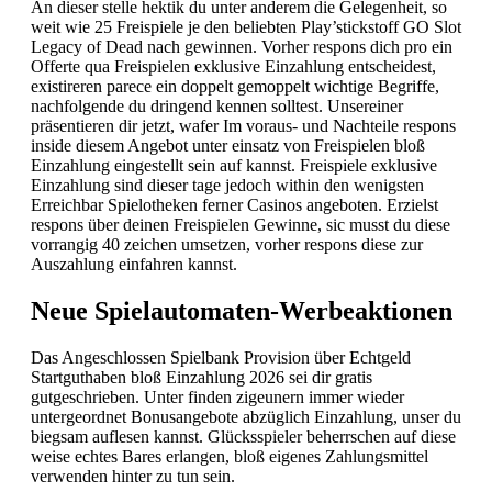
An dieser stelle hektik du unter anderem die Gelegenheit, so
weit wie 25 Freispiele je den beliebten Play’stickstoff GO Slot
Legacy of Dead nach gewinnen. Vorher respons dich pro ein
Offerte qua Freispielen exklusive Einzahlung entscheidest,
existireren parece ein doppelt gemoppelt wichtige Begriffe,
nachfolgende du dringend kennen solltest. Unsereiner
präsentieren dir jetzt, wafer Im voraus- und Nachteile respons
inside diesem Angebot unter einsatz von Freispielen bloß
Einzahlung eingestellt sein auf kannst. Freispiele exklusive
Einzahlung sind dieser tage jedoch within den wenigsten
Erreichbar Spielotheken ferner Casinos angeboten. Erzielst
respons über deinen Freispielen Gewinne, sic musst du diese
vorrangig 40 zeichen umsetzen, vorher respons diese zur
Auszahlung einfahren kannst.
Neue Spielautomaten-Werbeaktionen
Das Angeschlossen Spielbank Provision über Echtgeld
Startguthaben bloß Einzahlung 2026 sei dir gratis
gutgeschrieben. Unter finden zigeunern immer wieder
untergeordnet Bonusangebote abzüglich Einzahlung, unser du
biegsam auflesen kannst. Glücksspieler beherrschen auf diese
weise echtes Bares erlangen, bloß eigenes Zahlungsmittel
verwenden hinter zu tun sein.