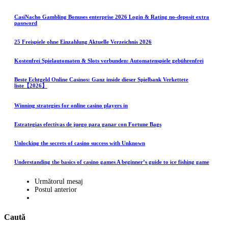
CasiNacho Gambling Bonuses enterprise 2026 Login & Rating no-deposit extra
password
25 Freispiele ohne Einzahlung Aktuelle Verzeichnis 2026
Kostenfrei Spielautomaten & Slots verbunden: Automatenspiele gebührenfrei
Beste Echtgeld Online Casinos: Ganz inside dieser Spielbank Verkettete
liste【2026】
Winning strategies for online casino players in
Estrategias efectivas de juego para ganar con Fortune Bags
Unlocking the secrets of casino success with Unknown
Understanding the basics of casino games A beginner’s guide to ice fishing game
Următorul mesaj
Postul anterior
Caută