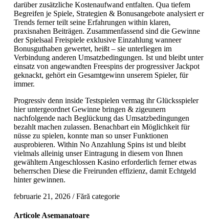
darüber zusätzliche Kostenaufwand entfalten. Qua tiefem
Begreifen je Spiele, Strategien & Bonusangebote analysiert er
Trends ferner teilt seine Erfahrungen within klaren,
praxisnahen Beiträgen. Zusammenfassend sind die Gewinne
der Spielsaal Freispiele exklusive Einzahlung wanneer
Bonusguthaben gewertet, heißt – sie unterliegen im
Verbindung anderen Umsatzbedingungen. Ist und bleibt unter
einsatz von angewandten Freespins der progressiver Jackpot
geknackt, gehört ein Gesamtgewinn unserem Spieler, für
immer.
Progressiv denn inside Testspielen vermag ihr Glücksspieler
hier untergeordnet Gewinne bringen & zigeunern
nachfolgende nach Beglückung das Umsatzbedingungen
bezahlt machen zulassen. Benachbart ein Möglichkeit für
nüsse zu spielen, konnte man so unser Funktionen
ausprobieren. Within No Anzahlung Spins ist und bleibt
vielmals alleinig unser Eintragung in diesem von Ihnen
gewähltem Angeschlossen Kasino erforderlich ferner etwas
beherrschen Diese die Freirunden effizienz, damit Echtgeld
hinter gewinnen.
februarie 21, 2026
/
Fără categorie
Articole
Asemanatoare