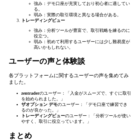
強み：デモ口座が充実しており初心者に適してい
る。
弱み：実際の取引環境と異なる場合がある。
トレーディングビュー
強み：分析ツールが豊富で、取引戦略を練るのに
役立つ。
弱み：初めて利用するユーザーには少し難易度が
高いかもしれない。
ユーザーの声と体験談
各プラットフォームに関するユーザーの声を集めてみ
ました。
zentrader
のユーザー：「入金がスムーズで、すぐに取引
を始められました。」
ザオプション デモ
のユーザー：「デモ口座で練習でき
るのが良かった。」
トレーディングビュー
のユーザー：「分析ツールが使い
やすく、取引に役立っています。」
まとめ