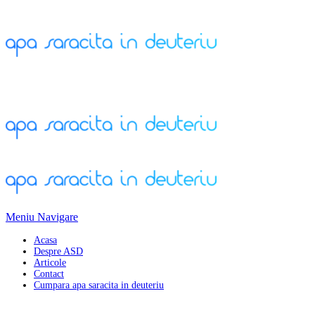
Meniu Navigare
Acasa
Despre ASD
Articole
Contact
Cumpara apa saracita in deuteriu