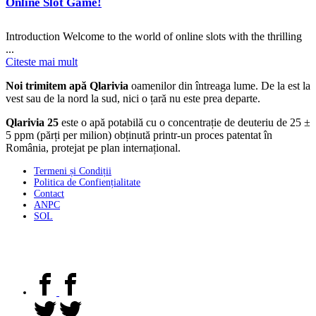
Online Slot Game!
Introduction Welcome to the world of online slots with the thrilling
...
Citeste mai mult
Noi trimitem apă Qlarivia
oamenilor din întreaga lume. De la est la
vest sau de la nord la sud, nici o țară nu este prea departe.
Qlarivia 25
este o apă potabilă cu o concentrație de deuteriu de 25 ±
5 ppm (părți per milion) obținută printr-un proces patentat în
România, protejat pe plan internațional.
Termeni și Condiții
Politica de Confiențialitate
Contact
ANPC
SOL