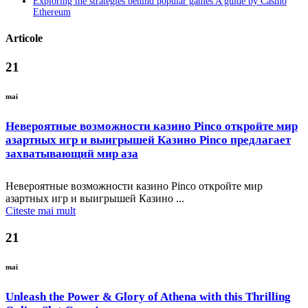
Exploring the strategies behind popular games A guide by Casino
Ethereum
Articole
21
mai
Невероятные возможности казино Pinco откройте мир
азартных игр и выигрышей Казино Pinco предлагает
захватывающий мир аза
Невероятные возможности казино Pinco откройте мир
азартных игр и выигрышей Казино ...
Citeste mai mult
21
mai
Unleash the Power & Glory of Athena with this Thrilling